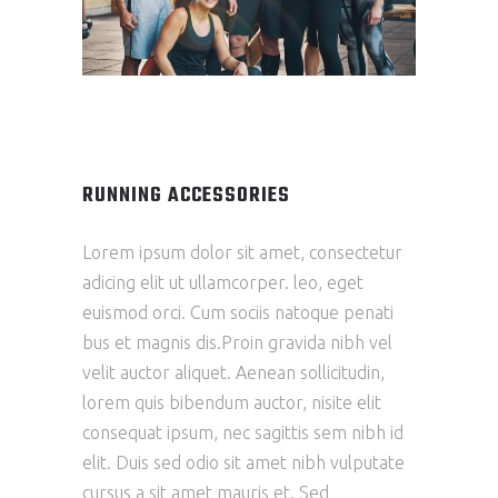
RUNNING ACCESSORIES
Lorem ipsum dolor sit amet, consectetur
adicing elit ut ullamcorper. leo, eget
euismod orci. Cum sociis natoque penati
bus et magnis dis.Proin gravida nibh vel
velit auctor aliquet. Aenean sollicitudin,
lorem quis bibendum auctor, nisite elit
consequat ipsum, nec sagittis sem nibh id
elit. Duis sed odio sit amet nibh vulputate
cursus a sit amet mauris et. Sed