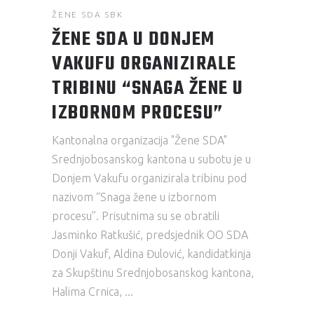
ŽENE SDA SBK
ŽENE SDA U DONJEM
VAKUFU ORGANIZIRALE
TRIBINU “SNAGA ŽENE U
IZBORNOM PROCESU”
Kantonalna organizacija "Žene SDA"
Srednjobosanskog kantona u subotu je u
Donjem Vakufu organizirala tribinu pod
nazivom “Snaga žene u izbornom
procesu”. Prisutnima su se obratili
Jasminko Ratkušić, predsjednik OO SDA
Donji Vakuf, Aldina Đulović, kandidatkinja
za Skupštinu Srednjobosanskog kantona,
Halima Crnica,