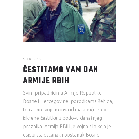
SDA SBK
ČESTITAMO VAM DAN
ARMIJE RBIH
Svim pripadnicima Armije Republike
Bosne i Hercegovine, porodicama šehida,
te ratnim vojnim invalidima upućujemo
iskrene čestitke u podovu današnjeg
praznika. Armija RBiH je vojna sila koja je
osigurala ostanak i opstanak Bosne i