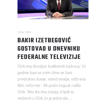
SDA SBK
BAKIR IZETBEGOVIĆ
GOSTOVAO U DNEVNIKU
FEDERALNE TELEVIZIJE
SDA ima dovoljno kvalitetnih kadrova, 33
godine bavi se onim čime se bavi -
predratno stanje, višestranačje, odbrana
BiH, reforme - 90 posto toga je radila
SDA. "Ako iko ima znanja, ti ljudi su
većinom u SDA, to je jedna sila