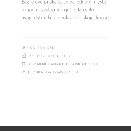
Bila je ovo prilika da se na jednom mjestu
okupe najzaslužniji za još jedan veliki
uspjeh Stranke demokratske akcije, koja je
BY
KO SDA SBK
23. DECEMBER 2022.
ASIM MEKIĆ
BAKIR IZETBEGOVIĆ
IZBORNIH
POBJEDNIKA
SDA
TRAVNIK
VEČER