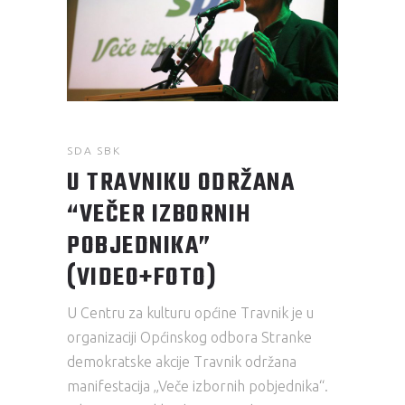
SDA SBK
U TRAVNIKU ODRŽANA
“VEČER IZBORNIH
POBJEDNIKA”
(VIDEO+FOTO)
U Centru za kulturu općine Travnik je u
organizaciji Općinskog odbora Stranke
demokratske akcije Travnik održana
manifestacija „Veče izbornih pobjednika“.