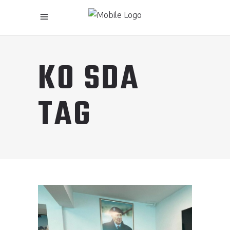
KO SDA
TAG