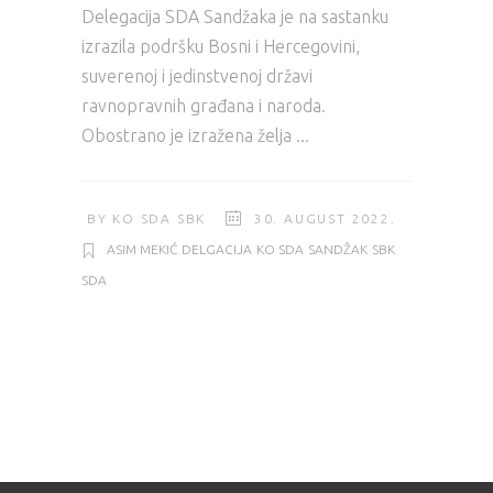
Delegacija SDA Sandžaka je na sastanku
izrazila podršku Bosni i Hercegovini,
suverenoj i jedinstvenoj državi
ravnopravnih građana i naroda.
Obostrano je izražena želja
BY
KO SDA SBK
30. AUGUST 2022.
ASIM MEKIĆ
DELGACIJA
KO SDA
SANDŽAK
SBK
SDA