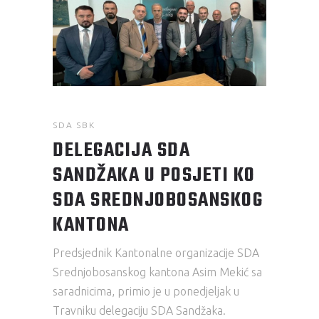
SDA SBK
DELEGACIJA SDA
SANDŽAKA U POSJETI KO
SDA SREDNJOBOSANSKOG
KANTONA
Predsjednik Kantonalne organizacije SDA
Srednjobosanskog kantona Asim Mekić sa
saradnicima, primio je u ponedjeljak u
Travniku delegaciju SDA Sandžaka.