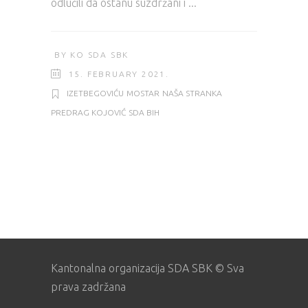
odlučili da ostanu suzdržani i
BY
KO SDA SBK
15. FEBRUARY 2021.
IZETBEGOVIĆU
MOSTAR
NAŠA STRANKA
PREDRAG KOJOVIĆ
SDA BIH
Kantonalna organizacija SDA SBK © Sva
prava zadržana