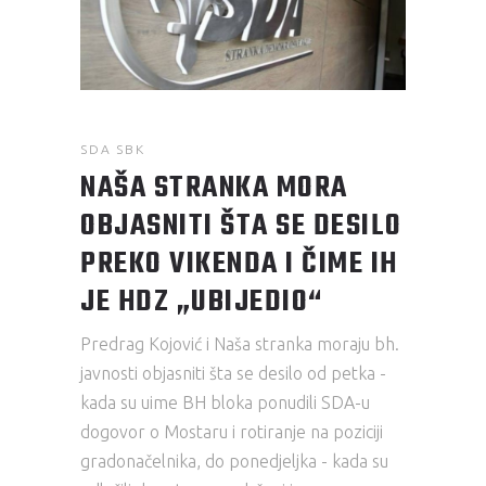
SDA SBK
NAŠA STRANKA MORA
OBJASNITI ŠTA SE DESILO
PREKO VIKENDA I ČIME IH
JE HDZ „UBIJEDIO“
Predrag Kojović i Naša stranka moraju bh.
javnosti objasniti šta se desilo od petka -
kada su uime BH bloka ponudili SDA-u
dogovor o Mostaru i rotiranje na poziciji
gradonačelnika, do ponedjeljka - kada su