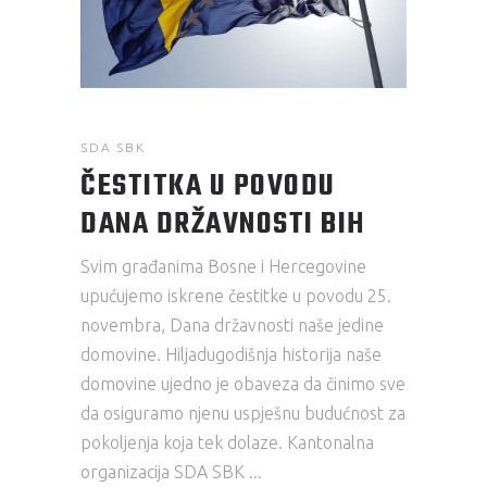
SDA SBK
ČESTITKA U POVODU
DANA DRŽAVNOSTI BIH
Svim građanima Bosne i Hercegovine
upućujemo iskrene čestitke u povodu 25.
novembra, Dana državnosti naše jedine
domovine. Hiljadugodišnja historija naše
domovine ujedno je obaveza da činimo sve
da osiguramo njenu uspješnu budućnost za
pokoljenja koja tek dolaze. Kantonalna
organizacija SDA SBK