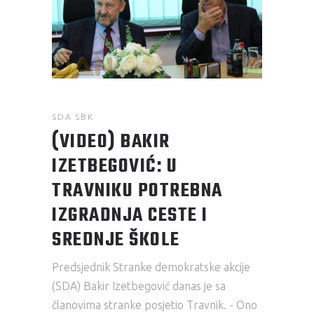
SDA SBK
(VIDEO) BAKIR
IZETBEGOVIĆ: U
TRAVNIKU POTREBNA
IZGRADNJA CESTE I
SREDNJE ŠKOLE
Predsjednik Stranke demokratske akcije
(SDA) Bakir Izetbegović danas je sa
članovima stranke posjetio Travnik. - Ono