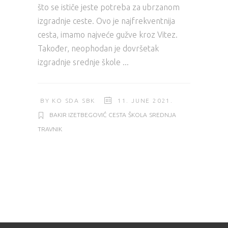
što se ističe jeste potreba za ubrzanom
izgradnje ceste. Ovo je najfrekventnija
cesta, imamo najveće gužve kroz Vitez.
Također, neophodan je dovršetak
izgradnje srednje škole
BY
KO SDA SBK
11. JUNE 2021.
BAKIR IZETBEGOVIĆ
CESTA
ŠKOLA
SREDNJA
TRAVNIK