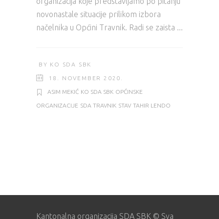
organizacija koje predstavljamo po pitanju
novonastale situacije prilikom izbora
načelnika u Općini Travnik. Radi se zaista
BY
KO SDA SBK
18. NOVEMBER 2020.
ASIM MEKIĆ
KO SDA SBK
OPĆINSKE
ORGANIZACIJE
SDA TRAVNIK
STAV
TAHIR LENDO
Kantonalna organizacija SDA SBK © Sva