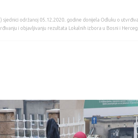
) sjednici održanoj 05.12.2020. godine donijela Odluku o utvrđivan
đivanju i objavlјivanju rezultata Lokalnih izbora u Bosni i Herce