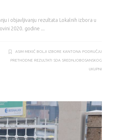
ju i objavlјivanju rezultata Lokalnih izbora u
govini 2020. godine
ASIM MEKIĆ
BOLJI
IZBORE
KANTONA
PODRUČJU
PRETHODNE
REZULTATI
SDA
SREDNJOBOSANSKOG
UKUPNI