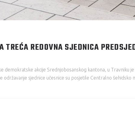
A TREĆA REDOVNA SJEDNICA PREDSJED
ke demokratske akcije Srednjobosanskog kantona, u Travniku je
e održavanje sjednice učesnice su posjetile Centralno šehidsko me