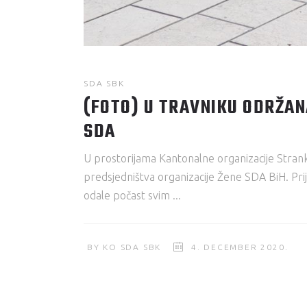
SDA SBK
(FOTO) U TRAVNIKU ODRŽAN
SDA
U prostorijama Kantonalne organizacije Stran
predsjedništva organizacije Žene SDA BiH. Prij
odale počast svim
BY
KO SDA SBK
4. DECEMBER 2020.