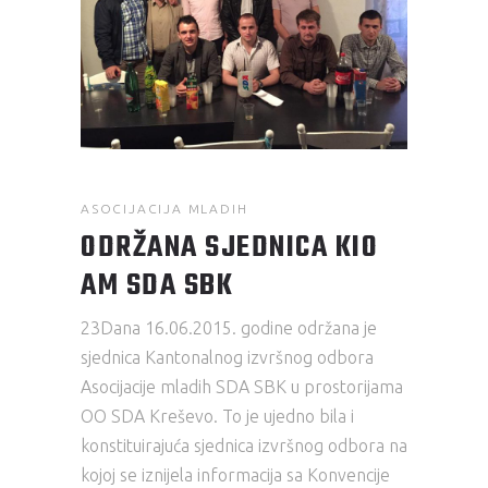
ASOCIJACIJA MLADIH
ODRŽANA SJEDNICA KIO
AM SDA SBK
23Dana 16.06.2015. godine održana je
sjednica Kantonalnog izvršnog odbora
Asocijacije mladih SDA SBK u prostorijama
OO SDA Kreševo. To je ujedno bila i
konstituirajuća sjednica izvršnog odbora na
kojoj se iznijela informacija sa Konvencije