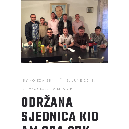
BY
KO SDA SBK
2. JUNE 2015.
ASOCIJACIJA MLADIH
ODRŽANA
SJEDNICA KIO