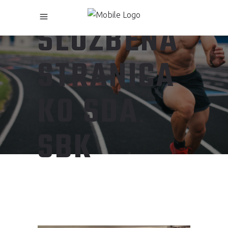
SLUŽBENA
STRANICA
KO SDA
SBK