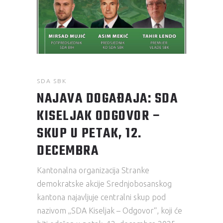
SDA SBK
NAJAVA DOGAĐAJA: SDA
KISELJAK ODGOVOR –
SKUP U PETAK, 12.
DECEMBRA
Kantonalna organizacija Stranke
demokratske akcije Srednjobosanskog
kantona najavljuje centralni skup pod
nazivom „SDA Kiseljak – Odgovor“, koji će