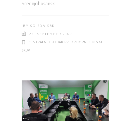
Srednjobosanski
BY
KO SDA SBK
26. SEPTEMBER 2022.
CENTRALNI
KISELJAK
PREDIZBORNI
SBK
SDA
SKUP