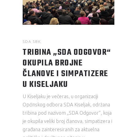
SDA SBK
TRIBINA „SDA ODGOVOR“
OKUPILA BROJNE
ČLANOVE I SIMPATIZERE
U KISELJAKU
U Kiseljaku je večeras, u organizaciji
Općinskog odbora SDA Kiseljak, održana
tribina pod nazivom „SDA Odgovor“, koja
je okupila veliki broj članova, simpatizera i
građana zainteresiranih za aktuelna