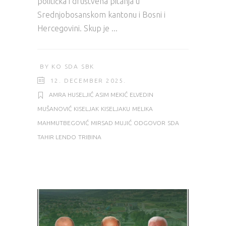
politička i društvena pitanja u
Srednjobosanskom kantonu i Bosni i
Hercegovini. Skup je
BY
KO SDA SBK
12. DECEMBER 2025.
AMRA HUSELJIĆ
ASIM MEKIĆ
ELVEDIN
MUŠANOVIĆ
KISELJAK
KISELJAKU
MELIKA
MAHMUTBEGOVIĆ
MIRSAD MUJIĆ
ODGOVOR
SDA
TAHIR LENDO
TRIBINA