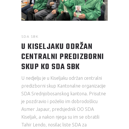
SDA SBK
U KISELJAKU ODRŽAN
CENTRALNI PREDIZBORNI
SKUP KO SDA SBK
U nedjelju je u Kiseljaku održan centralni
predizborni skup Kantonalne organizacije
SDA Srednjobosanskog kantona. Prisutne
je pozdravio i poželio im dobrodošlicu
Asmer Japaur, predsjednik OO SDA
Kiseljak, a nakon njega su im se obratili
Tahir Lendo, nosilac liste SDA za