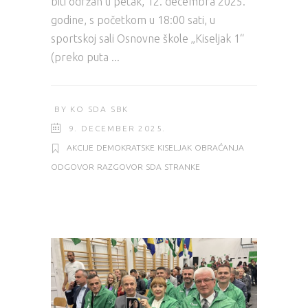
biti održan u petak, 12. decembra 2025.
godine, s početkom u 18:00 sati, u
sportskoj sali Osnovne škole „Kiseljak 1“
(preko puta
BY
KO SDA SBK
9. DECEMBER 2025.
AKCIJE
DEMOKRATSKE
KISELJAK
OBRAĆANJA
ODGOVOR
RAZGOVOR
SDA
STRANKE