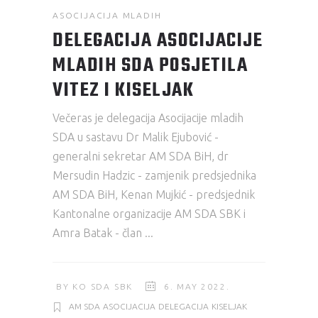
ASOCIJACIJA MLADIH
DELEGACIJA ASOCIJACIJE
MLADIH SDA POSJETILA
VITEZ I KISELJAK
Večeras je delegacija Asocijacije mladih
SDA u sastavu Dr Malik Ejubović -
generalni sekretar AM SDA BiH, dr
Mersudin Hadzic - zamjenik predsjednika
AM SDA BiH, Kenan Mujkić - predsjednik
Kantonalne organizacije AM SDA SBK i
Amra Batak - član
BY
KO SDA SBK
6. MAY 2022.
AM SDA
ASOCIJACIJA
DELEGACIJA
KISELJAK