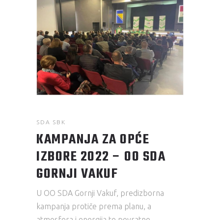
SDA SBK
KAMPANJA ZA OPĆE
IZBORE 2022 – OO SDA
GORNJI VAKUF
U OO SDA Gornji Vakuf, predizborna
kampanja protiče prema planu, a
atmosfera i energija te povratne