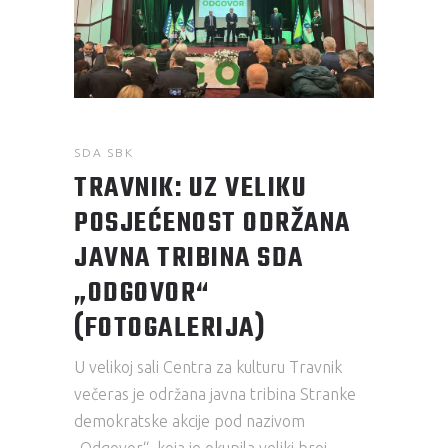
SDA SBK
TRAVNIK: UZ VELIKU
POSJEĆENOST ODRŽANA
JAVNA TRIBINA SDA
„ODGOVOR“
(FOTOGALERIJA)
U velikoj sali Centra za kulturu Travnik
večeras je održana javna tribina Stranke
demokratske akcije pod nazivom
„Odgovor“, koja je okupila veliki broj