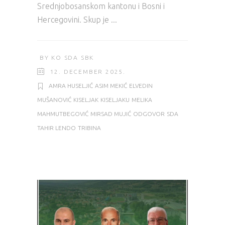
Srednjobosanskom kantonu i Bosni i
Hercegovini. Skup je
BY
KO SDA SBK
12. DECEMBER 2025.
AMRA HUSELJIĆ
ASIM MEKIĆ
ELVEDIN
MUŠANOVIĆ
KISELJAK
KISELJAKU
MELIKA
MAHMUTBEGOVIĆ
MIRSAD MUJIĆ
ODGOVOR
SDA
TAHIR LENDO
TRIBINA