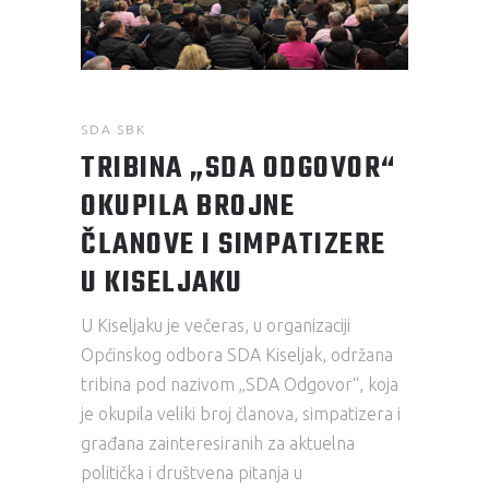
SDA SBK
TRIBINA „SDA ODGOVOR“
OKUPILA BROJNE
ČLANOVE I SIMPATIZERE
U KISELJAKU
U Kiseljaku je večeras, u organizaciji
Općinskog odbora SDA Kiseljak, održana
tribina pod nazivom „SDA Odgovor“, koja
je okupila veliki broj članova, simpatizera i
građana zainteresiranih za aktuelna
politička i društvena pitanja u