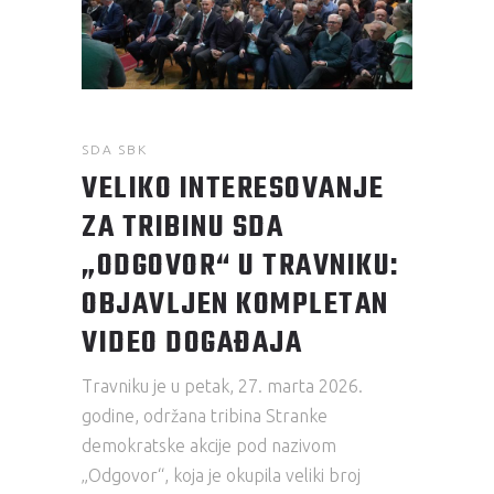
SDA SBK
VELIKO INTERESOVANJE
ZA TRIBINU SDA
„ODGOVOR“ U TRAVNIKU:
OBJAVLJEN KOMPLETAN
VIDEO DOGAĐAJA
Travniku je u petak, 27. marta 2026.
godine, održana tribina Stranke
demokratske akcije pod nazivom
„Odgovor“, koja je okupila veliki broj