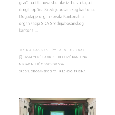
građana i članova stranke iz Travnika, ali i
drugih općina Srednjobosanskog kantona.
Događaj je organizovala Kantonalna
organizacija SDA Srednjobosanskog
kantona
BY
KO SDA SBK
2. APRIL 2026.
ASIM MEKIĆ
BAKIR IZETBEGOVIĆ
KANTONA
MIRSAD MUJIĆ
ODGOVOR
SDA
SREDNJOBOSANSKOG
TAHIR LENDO
TRIBINA