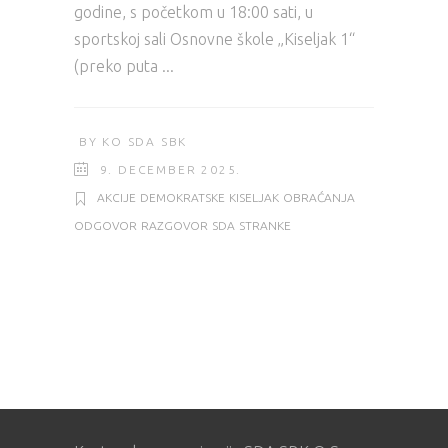
godine, s početkom u 18:00 sati, u
sportskoj sali Osnovne škole „Kiseljak 1“
(preko puta
BY
KO SDA SBK
9. DECEMBER 2025.
AKCIJE
DEMOKRATSKE
KISELJAK
OBRAĆANJA
ODGOVOR
RAZGOVOR
SDA
STRANKE