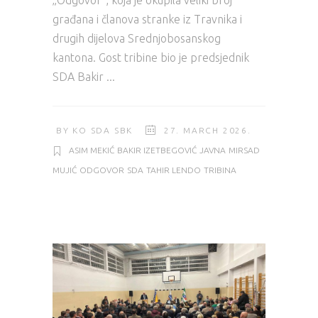
građana i članova stranke iz Travnika i
drugih dijelova Srednjobosanskog
kantona. Gost tribine bio je predsjednik
SDA Bakir
BY
KO SDA SBK
27. MARCH 2026.
ASIM MEKIĆ
BAKIR IZETBEGOVIĆ
JAVNA
MIRSAD
MUJIĆ
ODGOVOR
SDA
TAHIR LENDO
TRIBINA