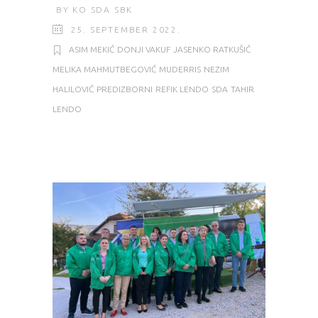
BY
KO SDA SBK
25. SEPTEMBER 2022.
ASIM MEKIĆ
DONJI VAKUF
JASENKO RATKUŠIĆ
MELIKA MAHMUTBEGOVIĆ
MUDERRIS
NEZIM
HALILOVIĆ
PREDIZBORNI
REFIK LENDO
SDA
TAHIR
LENDO