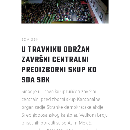
SDA SBK
U TRAVNIKU ODRŽAN
ZAVRŠNI CENTRALNI
PREDIZBORNI SKUP KO
SDA SBK
Sinoć je u Travniku upruiličen završni
centralni predizborni skup Kantonalne
organizacije Stranke demokratske akcije
Srednjobosanskog kantona. Velikom broju
prisutnih obratili su se Asim Mekić,