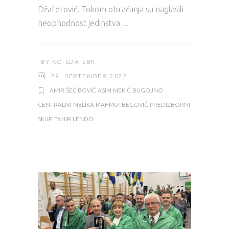
Džaferović. Tokom obraćanja su naglasili
neophodnost jedinstva
BY
KO SDA SBK
29. SEPTEMBER 2022.
AMIR ŠEĆIBOVIĆ
ASIM MEKIĆ
BUGOJNO
CENTRALNI
MELIKA MAHMUTBEGOVIĆ
PREDIZBORNI
SKUP
TAHIR LENDO