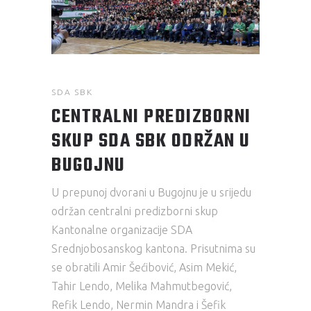
SDA SBK
CENTRALNI PREDIZBORNI
SKUP SDA SBK ODRŽAN U
BUGOJNU
U prepunoj dvorani u Bugojnu je u srijedu
održan centralni predizborni skup
Kantonalne organizacije SDA
Srednjobosanskog kantona. Prisutnima su
se obratili Amir Šećibović, Asim Mekić,
Tahir Lendo, Melika Mahmutbegović,
Refik Lendo, Nermin Mandra i Šefik