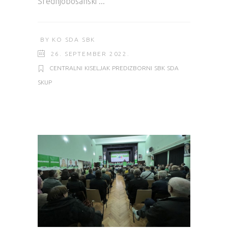
Srednjobosanski
BY
KO SDA SBK
26. SEPTEMBER 2022.
CENTRALNI
KISELJAK
PREDIZBORNI
SBK
SDA
SKUP