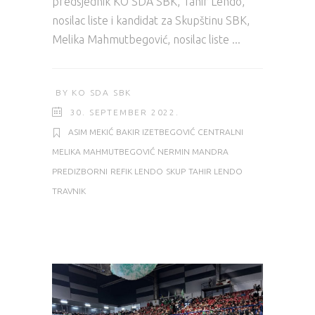
predsjednik KO SDA SBK, Tahir Lendo,
nosilac liste i kandidat za Skupštinu SBK,
Melika Mahmutbegović, nosilac liste
BY
KO SDA SBK
30. SEPTEMBER 2022.
ASIM MEKIĆ
BAKIR IZETBEGOVIĆ
CENTRALNI
MELIKA MAHMUTBEGOVIĆ
NERMIN MANDRA
PREDIZBORNI
REFIK LENDO
SKUP
TAHIR LENDO
TRAVNIK