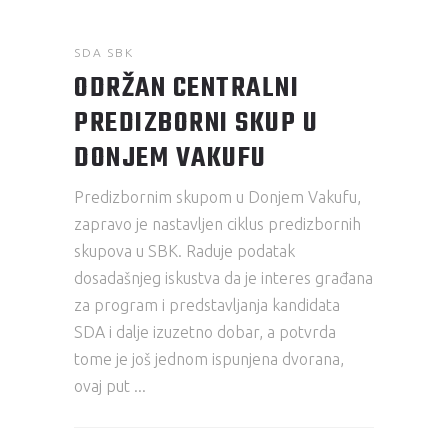
SDA SBK
ODRŽAN CENTRALNI
PREDIZBORNI SKUP U
DONJEM VAKUFU
Predizbornim skupom u Donjem Vakufu,
zapravo je nastavljen ciklus predizbornih
skupova u SBK. Raduje podatak
dosadašnjeg iskustva da je interes građana
za program i predstavljanja kandidata
SDA i dalje izuzetno dobar, a potvrda
tome je još jednom ispunjena dvorana,
ovaj put