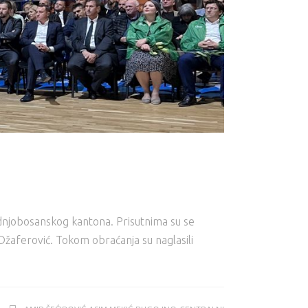
ednjobosanskog kantona. Prisutnima su se
Džaferović. Tokom obraćanja su naglasili