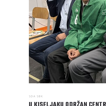
SDA SBK
U KISELJAKU ODRŽAN CENTR