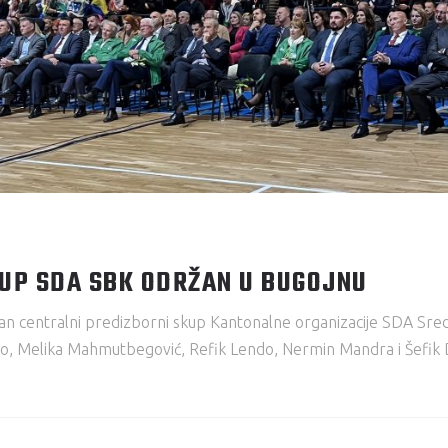
KUP SDA SBK ODRŽAN U BUGOJNU
žan centralni predizborni skup Kantonalne organizacije SDA Sr
ndo, Melika Mahmutbegović, Refik Lendo, Nermin Mandra i Šefik 