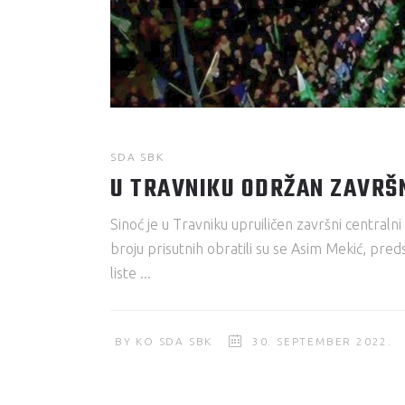
SDA SBK
U TRAVNIKU ODRŽAN ZAVRŠN
Sinoć je u Travniku upruiličen završni centra
broju prisutnih obratili su se Asim Mekić, pre
liste
BY
KO SDA SBK
30. SEPTEMBER 2022.