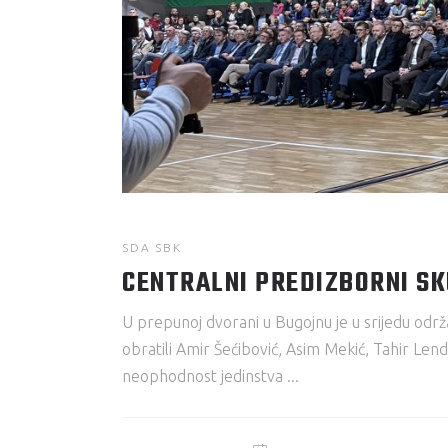
SDA SBK
CENTRALNI PREDIZBORNI S
U prepunoj dvorani u Bugojnu je u srijedu odr
obratili Amir Šećibović, Asim Mekić, Tahir Le
neophodnost jedinstva