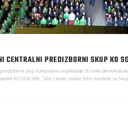
I CENTRALNI PREDIZBORNI SKUP KO S
lni predizborni skup Kantonalne organizacije Stranke demokrats
dsjednik KO SDA SBK, Tahir Lendo, nosilac liste i kandidat za Sk