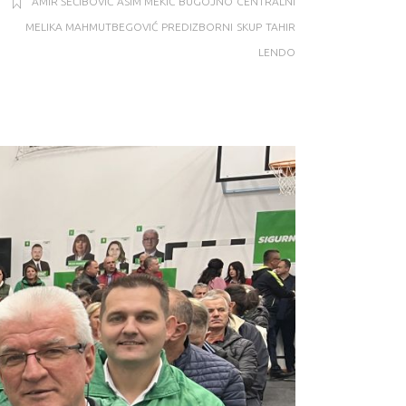
AMIR ŠEĆIBOVIĆ
ASIM MEKIĆ
BUGOJNO
CENTRALNI
MELIKA MAHMUTBEGOVIĆ
PREDIZBORNI
SKUP
TAHIR
LENDO