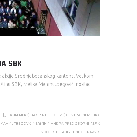
DA SBK
ke akcije Srednjobosanskog kantona. Velikom
upštinu SBK, Melika Mahmutbegović, nosilac
ASIM MEKIĆ
BAKIR IZETBEGOVIĆ
CENTRALNI
MELIKA
MAHMUTBEGOVIĆ
NERMIN MANDRA
PREDIZBORNI
REFIK
LENDO
SKUP
TAHIR LENDO
TRAVNIK