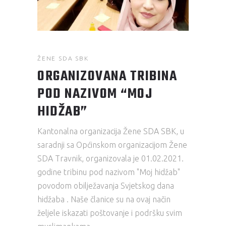
ŽENE SDA SBK
ORGANIZOVANA TRIBINA
POD NAZIVOM “MOJ
HIDŽAB”
Kantonalna organizacija Žene SDA SBK, u
saradnji sa Općinskom organizacijom Žene
SDA Travnik, organizovala je 01.02.2021.
godine tribinu pod nazivom "Moj hidžab"
povodom obilježavanja Svjetskog dana
hidžaba . Naše članice su na ovaj način
željele iskazati poštovanje i podršku svim