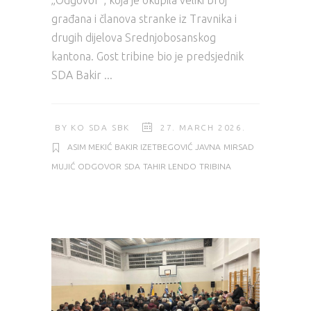
građana i članova stranke iz Travnika i
drugih dijelova Srednjobosanskog
kantona. Gost tribine bio je predsjednik
SDA Bakir
BY
KO SDA SBK
27. MARCH 2026.
ASIM MEKIĆ
BAKIR IZETBEGOVIĆ
JAVNA
MIRSAD
MUJIĆ
ODGOVOR
SDA
TAHIR LENDO
TRIBINA