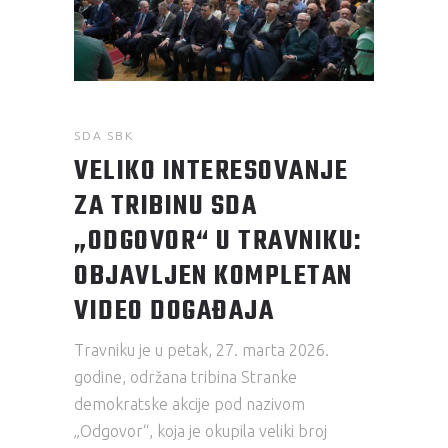
SDA SBK
VELIKO INTERESOVANJE
ZA TRIBINU SDA
„ODGOVOR“ U TRAVNIKU:
OBJAVLJEN KOMPLETAN
VIDEO DOGAĐAJA
Travniku je u petak, 27. marta 2026.
godine, održana tribina Stranke
demokratske akcije pod nazivom
„Odgovor“, koja je okupila veliki broj