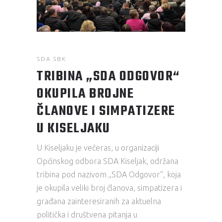
SDA SBK
TRIBINA „SDA ODGOVOR“
OKUPILA BROJNE
ČLANOVE I SIMPATIZERE
U KISELJAKU
U Kiseljaku je večeras, u organizaciji
Općinskog odbora SDA Kiseljak, održana
tribina pod nazivom „SDA Odgovor“, koja
je okupila veliki broj članova, simpatizera i
građana zainteresiranih za aktuelna
politička i društvena pitanja u