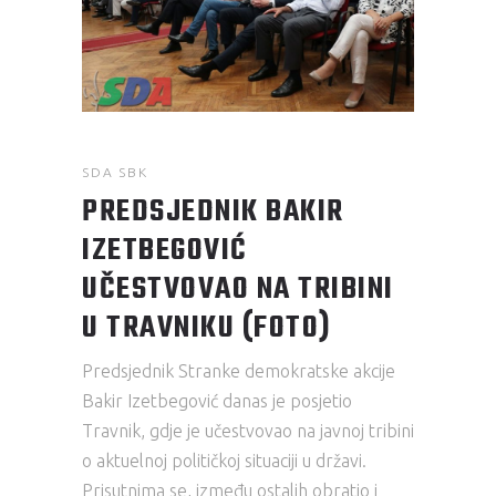
SDA SBK
PREDSJEDNIK BAKIR
IZETBEGOVIĆ
UČESTVOVAO NA TRIBINI
U TRAVNIKU (FOTO)
Predsjednik Stranke demokratske akcije
Bakir Izetbegović danas je posjetio
Travnik, gdje je učestvovao na javnoj tribini
o aktuelnoj političkoj situaciji u državi.
Prisutnima se, između ostalih obratio i