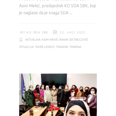
Asim Mekić, predsjednik KO SDA SBK, koji
je naglasio da je snaga SDA
BY
KO SDA SBK
22. JULY 2022.
AKTUELNA
ASIM MEKIĆ
BAKIR IZETBEGOVIĆ
SITUACIJA
TAHIR LENDO
TRAVNIK
TRIBINA