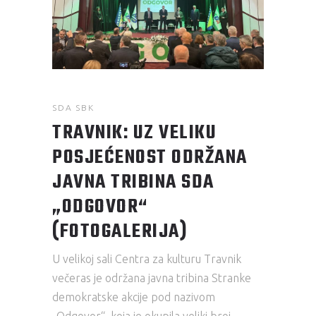
SDA SBK
TRAVNIK: UZ VELIKU
POSJEĆENOST ODRŽANA
JAVNA TRIBINA SDA
„ODGOVOR“
(FOTOGALERIJA)
U velikoj sali Centra za kulturu Travnik
večeras je održana javna tribina Stranke
demokratske akcije pod nazivom
„Odgovor“, koja je okupila veliki broj