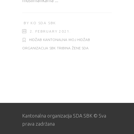
muslimankama
BY
KO SDA SBK
2. FEBRUARY 2021.
HIDŽAB
KANTONALNA
MOJ HIDŽAB
ORGANIZACIJA
SBK
TRIBINA
ŽENE SDA
Kantonalna organizacija SDA SBK © Sva
prava zadržana