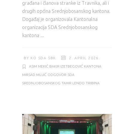
građana i članova stranke iz Travnika, ali i
drugih općina Srednjobosanskog kantona.
Događaj je organizovala Kantonalna
organizacija SDA Srednjobosanskog
kantona
BY
KO SDA SBK
2. APRIL 2026.
ASIM MEKIĆ
BAKIR IZETBEGOVIĆ
KANTONA
MIRSAD MUJIĆ
ODGOVOR
SDA
SREDNJOBOSANSKOG
TAHIR LENDO
TRIBINA