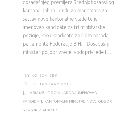
dosadašnjeg premijera Srednjobosanskog
kantona Tahira Lendu za mandatara za
sastav nove kantonalne vlade te je
imenovao kandidate za tri ministarske
pozicije, kao i kandidate za Dom naroda
parlamenta Federacije BiH. - Dosadašnji
ministar poljoprivrede, vodoprivrede i
BY
KO SDA SBK
30. JANUARY 2019.
ASIM MEKIĆ
DOM NARODA
IMENOVAO
KANDIDATE
KANTONALNI
MINISTRE
NOVE
ODBOR
SDA SBK
VLADA SBK