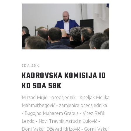
SDA SBK
KADROVSKA KOMISIJA IO
KO SDA SBK
Mirsad Mujić - predsjednik - Kiseljak Melika
Mahmutbegović - zamjenica predsjednika
- Bugojno Muharem Grabus - Vitez Refik
Lendo - Novi Travnik Azrudin Đulović -
Donji Vakuf Dževad Idrizović - Gornji Vakuf