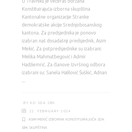
U Travniku je večeras održana
Konstituirajuća-izborna skupština
Kantonalne organizacije Stranke
demokratske akcije Srednjobosanskog
kantona. Za predsjednika je ponovo
izabran naš dosadašnji predsjednik, Asim
Mekić. Za potpredsjednike su izabrani:
Melika Mahmutbegović i Admir
Hadžiemrić. Za članove Izvršnog odbora
izabrani su: Sanela Halilović Šuškić, Adnan
BY
KO SDA SBK
22. FEBRUARY 2024.
ASIM MEKIĆ
IZBORNA
KONSTITUIRAJUĆA
SDA
SBK
SKUPŠTINA