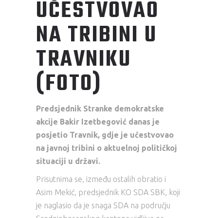
UČESTVOVAO
NA TRIBINI U
TRAVNIKU
(FOTO)
Predsjednik Stranke demokratske
akcije Bakir Izetbegović danas je
posjetio Travnik, gdje je učestvovao
na javnoj tribini o aktuelnoj političkoj
situaciji u državi.
Prisutnima se, između ostalih obratio i
Asim Mekić, predsjednik KO SDA SBK, koji
je naglasio da je snaga SDA na području