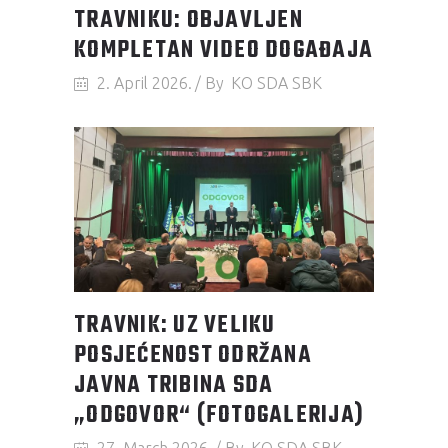
TRAVNIKU: OBJAVLJEN
KOMPLETAN VIDEO DOGAĐAJA
2. April 2026.
By
KO SDA SBK
TRAVNIK: UZ VELIKU
POSJEĆENOST ODRŽANA
JAVNA TRIBINA SDA
„ODGOVOR“ (FOTOGALERIJA)
27. March 2026.
By
KO SDA SBK