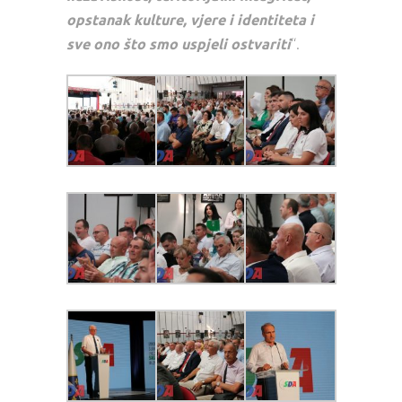
opstanak kulture, vjere i identiteta i
sve ono što smo uspjeli ostvariti
“.