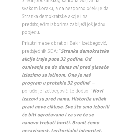
Srednjobosanskog kantona vidljiva na
svakom koraku, a da nesporno očekuje da
Stranka demokratske akcije i na
predstojećim izborima zabilježi još jednu
pobjedu.
Prisutnima se obratio i Bakir Izetbegović,
predsjednik SDA: “
Stranka demokratske
akcije traje pune 32 godine. Od
osnivanja pa do danas mi pred glasače
izlazimo sa istinom. Ona je naš
program u protekle 32 godine
” –
poručio je Izetbegović, te dodao: “
Novi
izazovi su pred nama. Historija uvijek
pravi nove cikluse. Sve što smo izborili
će biti ugrožavano i za sve će se
nanovo trebati boriti. Branit ćemo
nezavisnost, teritorijalni integritet,