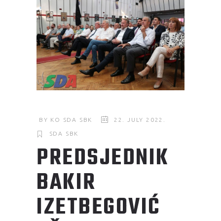
BY
KO SDA SBK
22. JULY 2022.
SDA SBK
PREDSJEDNIK
BAKIR
IZETBEGOVIĆ