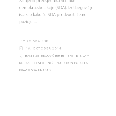
zamjenik predsjednika Stranke
demokratske akcije (SDA). Izetbegović je
istakao kako će SDA predvoditi čelne
pozicije
BY
KO SDA SBK
16. OCTOBER 2014.
BAKIR IZETBEGOVIĆ
BIH
BITI
ENTITETE
GYM
KORAKE
LIFESTYLE
NEĆE
NUTRITION
PODJELA
PRAVITI
SDA
UNAZAD