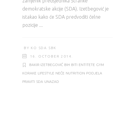
zamjenik predsjednika Stranke
demokratske akcije (SDA). Izetbegović je
istakao kako će SDA predvoditi čelne
pozicije
BY
KO SDA SBK
16. OCTOBER 2014.
BAKIR IZETBEGOVIĆ
BIH
BITI
ENTITETE
GYM
KORAKE
LIFESTYLE
NEĆE
NUTRITION
PODJELA
PRAVITI
SDA
UNAZAD