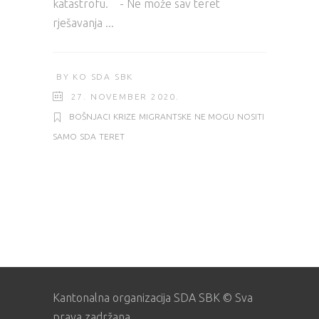
katastrofu. - Ne može sav teret
rješavanja
BY
KO SDA SBK
27. NOVEMBER 2020.
BOŠNJACI
KRIZE
MIGRANTSKE
NE MOGU
NOSITI
SAMO
SDA
TERET
Kantonalna organizacija SDA SBK © Sva
prava zadržana