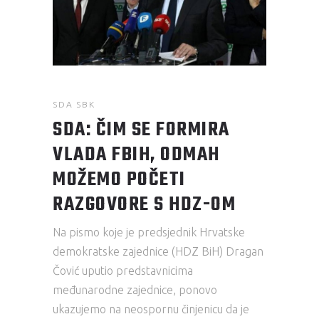
SDA SBK
SDA: ČIM SE FORMIRA
VLADA FBIH, ODMAH
MOŽEMO POČETI
RAZGOVORE S HDZ-OM
Na pismo koje je predsjednik Hrvatske
demokratske zajednice (HDZ BiH) Dragan
Čović uputio predstavnicima
međunarodne zajednice, ponovo
ukazujemo na neospornu činjenicu da je