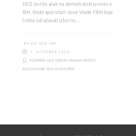
HDZ izvršio atak na demokratski proces u
BiH, blokirajući izbor nove Vlade FBiH koja
treba odražavati izbornu
BY
KO SDA SBK
7. OCTOBER 2020.
FORMIRA
HDZ
IZBORI
ODMAH
POČETI
RAZGOVORE
SDA
VLADA FBIH