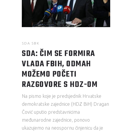
SDA SBK
SDA: ČIM SE FORMIRA
VLADA FBIH, ODMAH
MOŽEMO POČETI
RAZGOVORE S HDZ-OM
Na pismo koje je predsjednik Hrvatske
demokratske zajednice (HDZ BiH) Dragan
Čović uputio predstavnicima
međunarodne zajednice, ponovo
ukazujemo na neospornu činjenicu da je