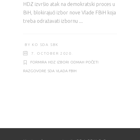
HDZ izvršio atak na demokratski proces u
BiH, blokirajući izbor nove Vlade FBiH koja
treba odražavati izbornu
BY
KO SDA SBK
7. OCTOBER 2020.
FORMIRA
HDZ
IZBORI
ODMAH
POČETI
RAZGOVORE
SDA
VLADA FBIH