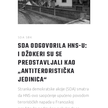
SDA SBK
SDA ODGOVORILA HNS-U:
I DŽOKERI SU SE
PREDSTAVLJALI KAO
„ANTITERORISTIČKA
JEDINICA“
Stranka demokratske akcije (SDA) smatra
da HNS-ovo saopćenje upućeno povodom
terorističkih napada u Francuskoj