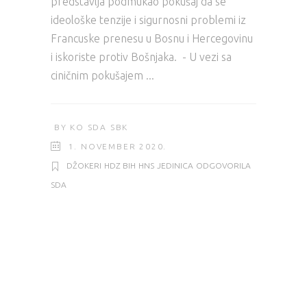
predstavlja podmukao pokušaj da se
ideološke tenzije i sigurnosni problemi iz
Francuske prenesu u Bosnu i Hercegovinu
i iskoriste protiv Bošnjaka. - U vezi sa
ciničnim pokušajem
BY
KO SDA SBK
1. NOVEMBER 2020.
DŽOKERI
HDZ BIH
HNS
JEDINICA
ODGOVORILA
SDA