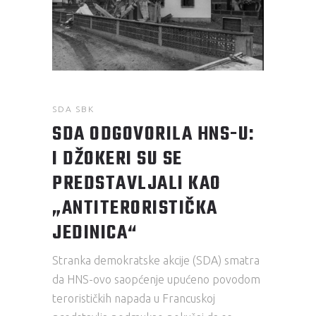
SDA SBK
SDA ODGOVORILA HNS-U:
I DŽOKERI SU SE
PREDSTAVLJALI KAO
„ANTITERORISTIČKA
JEDINICA“
Stranka demokratske akcije (SDA) smatra
da HNS-ovo saopćenje upućeno povodom
terorističkih napada u Francuskoj