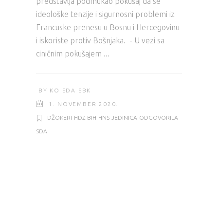
predstavlja podmukao pokušaj da se
ideološke tenzije i sigurnosni problemi iz
Francuske prenesu u Bosnu i Hercegovinu
i iskoriste protiv Bošnjaka. - U vezi sa
ciničnim pokušajem
BY
KO SDA SBK
1. NOVEMBER 2020.
DŽOKERI
HDZ BIH
HNS
JEDINICA
ODGOVORILA
SDA