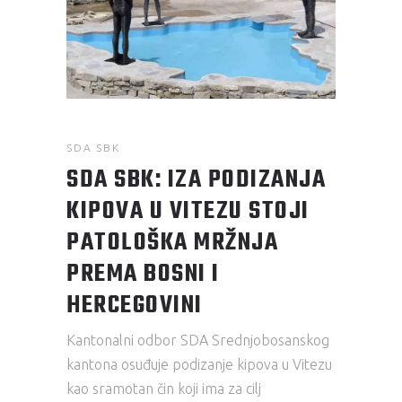
SDA SBK
SDA SBK: IZA PODIZANJA
KIPOVA U VITEZU STOJI
PATOLOŠKA MRŽNJA
PREMA BOSNI I
HERCEGOVINI
Kantonalni odbor SDA Srednjobosanskog
kantona osuđuje podizanje kipova u Vitezu
kao sramotan čin koji ima za cilj