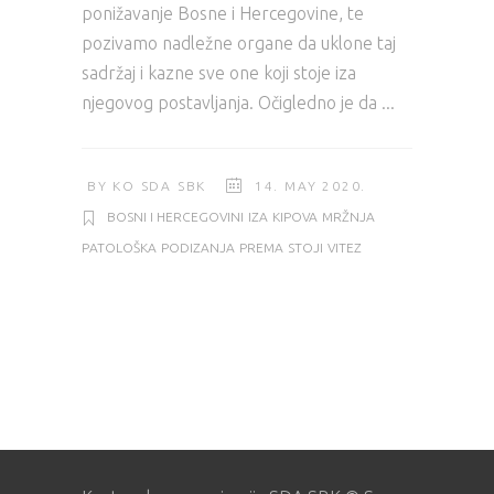
ponižavanje Bosne i Hercegovine, te
pozivamo nadležne organe da uklone taj
sadržaj i kazne sve one koji stoje iza
njegovog postavljanja. Očigledno je da
BY
KO SDA SBK
14. MAY 2020.
BOSNI I HERCEGOVINI
IZA
KIPOVA
MRŽNJA
PATOLOŠKA
PODIZANJA
PREMA
STOJI
VITEZ