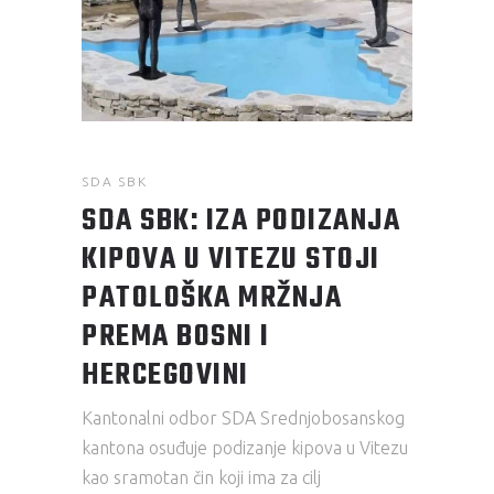
SDA SBK
SDA SBK: IZA PODIZANJA
KIPOVA U VITEZU STOJI
PATOLOŠKA MRŽNJA
PREMA BOSNI I
HERCEGOVINI
Kantonalni odbor SDA Srednjobosanskog
kantona osuđuje podizanje kipova u Vitezu
kao sramotan čin koji ima za cilj