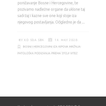
ponižavanje Bosne i Hercegovine, te
pozivamo nadležne organe da uklone taj
sadržaj i kazne sve one koji stoje iza
njegovog postavljanja. Očigledno je da
BY
KO SDA SBK
14. MAY 2020.
BOSNI I HERCEGOVINI
IZA
KIPOVA
MRŽNJA
PATOLOŠKA
PODIZANJA
PREMA
STOJI
VITEZ