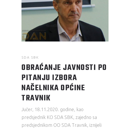
SDA SBK
OBRAĆANJE JAVNOSTI PO
PITANJU IZBORA
NAČELNIKA OPĆINE
TRAVNIK
Jučer, 18.11.2020. godine, kao
predsjednik KO SDA SBK, zajedno sa
predsjednikom OO SDA Travnik, iznijeli