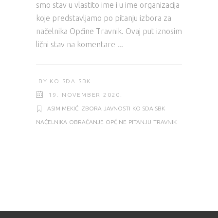
smo stav u vlastito ime i u ime organizacija
koje predstavljamo po pitanju izbora za
načelnika Općine Travnik. Ovaj put iznosim
lični stav na komentare
BY
KO SDA SBK
19. NOVEMBER 2020.
ASIM MEKIĆ
IZBORA
JAVNOSTI
KO SDA SBK
NAČELNIKA
OBRAĆANJE
OPĆINE
PITANJU
TRAVNIK