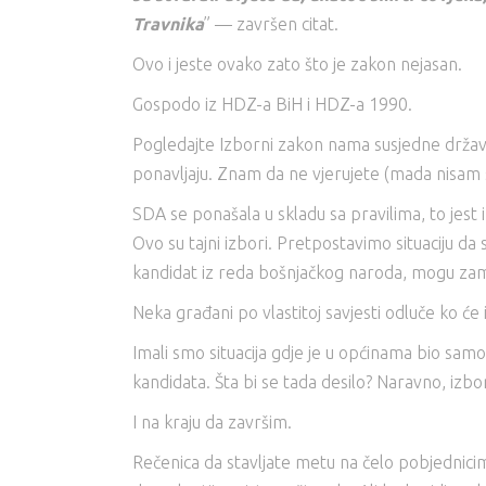
Travnika
” — završen citat.
Ovo i jeste ovako zato što je zakon nejasan.
Gospodo iz HDZ-a BiH i HDZ-a 1990.
Pogledajte Izborni zakon nama susjedne države
ponavljaju. Znam da ne vjerujete (mada nisam si
SDA se ponašala u skladu sa pravilima, to jest 
Ovo su tajni izbori. Pretpostavimo situaciju da 
kandidat iz reda bošnjačkog naroda, mogu zamisl
Neka građani po vlastitoj savjesti odluče ko će i
Imali smo situacija gdje je u općinama bio sam
kandidata. Šta bi se tada desilo? Naravno, izbor
I na kraju da završim.
Rečenica da stavljate metu na čelo pobjednici