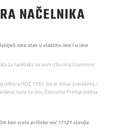
ORA NAČELNIKA
nijeli smo stav u vlastito ime i u ime
idata za načelnika na ovim izborima (i ponovno
 odbora HDZ 1990. koji je otišao predaleko, i
stavljena meta na čelo članovima Predsjedništva
DA kao vrstu priliska već 171Z1 stavlja