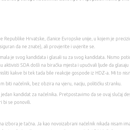
 Republike Hrvatske, članice Evropske unije, u kojem je precizi
guran da ne znate), ali provjerite i uvjerite se.
imala je svog kandidata i glasali su za svog kandidata. Nismo poti
su aktivisti SDA došli na biračka mjesta i upućivali ljude da glasa
iti kakve bi tek tada bile reakcije gospode iz HDZ-a. Mi to nismo
m biti načelnik, bez obzira na vjeru, naciju, političku stranku.
o jedan kandidat za načelnika. Pretpostavimo da se ovaj slučaj d
i bi se ponovili.
ma izbora je tačna. Ja kao novoizabrani načelnik nikada nisam i