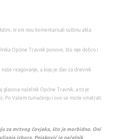
tim, ni oni nisu komentarisali suštinu akta
čelnika Općine Travnik ponove, što nije dobro i
za naše reagovanje, a koju je dao za dnevnik
oj glasova načelnik Općine Travnik, a to je
no). Po Vašem tumačenju i ovo se može smatrati
uju za mrtvog čovjeka, što je morbidno. Oni
ljanja izbora, Pejaković je načelnik