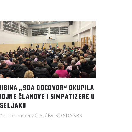
RIBINA „SDA ODGOVOR“ OKUPILA
ROJNE ČLANOVE I SIMPATIZERE U
ISELJAKU
12. December 2025.
By
KO SDA SBK