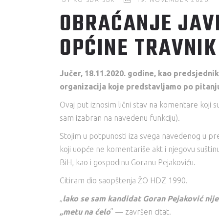
OBRAĆANJE JAVN
OPĆINE TRAVNIK
Jučer, 18.11.2020. godine, kao predsjedni
organizacija koje predstavljamo po pitanj
Ovaj put iznosim lični stav na komentare koji s
sam izabran na navedenu funkciju).
Stojim u potpunosti iza svega navedenog u pr
koji uopće ne komentariše akt i njegovu suštin
BiH, kao i gospodinu Goranu Pejakoviću.
Citiram dio saopštenja ŽO HDZ 1990.
„
lako se sam kandidat Goran Pejaković nije 
„metu na čelo
” — završen citat.