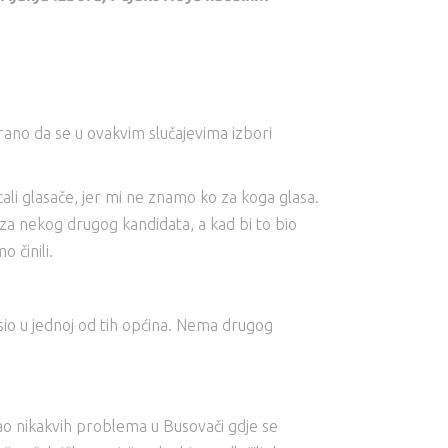
rano da se u ovakvim slučajevima izbori
cali glasače, jer mi ne znamo ko za koga glasa.
ju za nekog drugog kandidata, a kad bi to bio
 činili.
esio u jednoj od tih općina. Nema drugog
mao nikakvih problema u Busovači gdje se