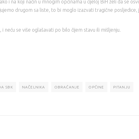
o i na koji način u mnogim općinama u cijeloj BiH želi da se osvoji
jujemo drugom sa liste, to bi moglo izazvati tragične posljedice,
neću se više oglašavati po bilo čijem stavu ili mišljenju.
DA SBK
NAČELNIKA
OBRAĆANJE
OPĆINE
PITANJU