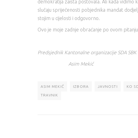
demokratija zaista poštovala. Ali kada vidimo kak
slučaju spriječenosti pobjednika mandat dodjel
stojim u cijelosti i odgovorno.
Ovo je moje zadnje obraćanje po ovom pitanju, i 
Predsjednik Kantonalne organizacije SDA SBK
Asim Mekić
ASIM MEKIĆ
IZBORA
JAVNOSTI
KO S
TRAVNIK