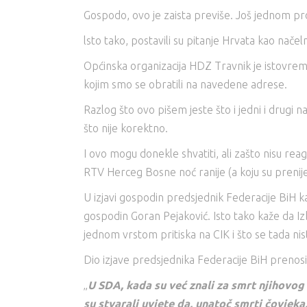
Gospodo, ovo je zaista previše. Još jednom pro
lsto tako, postavili su pitanje Hrvata kao nače
Općinska organizacija HDZ Travnik je istovremen
kojim smo se obratili na navedene adrese.
Razlog što ovo pišem jeste što i jedni i drugi 
što nije korektno.
I ovo mogu donekle shvatiti, ali zašto nisu rea
RTV Herceg Bosne noć ranije (a koju su prenijeli
U izjavi gospodin predsjednik Federacije BiH kaž
gospodin Goran Pejaković. Isto tako kaže da I
jednom vrstom pritiska na CIK i što se tada nis
Dio izjave predsjednika Federacije BiH prenosim
„
U SDA, kada su već znali za smrt njihovog
su stvarali uvjete da, unatoč smrti čovjeka