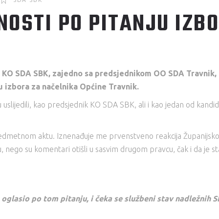
OSTI PO PITANJU IZB
k KO SDA SBK, zajedno sa predsjednikom OO SDA Travnik, iz
u izbora za načelnika Općine Travnik.
u uslijedili, kao predsjednik KO SDA SBK, ali i kao jedan od kand
edmetnom aktu. Iznenađuje me prvenstveno reakcija Županijskog
u, nego su komentari otišli u sasvim drugom pravcu, čak i da je 
oglasio po tom pitanju, i čeka se službeni stav nadležnih S