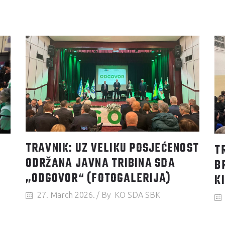
TRAVNIK: UZ VELIKU POSJEĆENOST
T
ODRŽANA JAVNA TRIBINA SDA
B
„ODGOVOR“ (FOTOGALERIJA)
K
27. March 2026.
By
KO SDA SBK