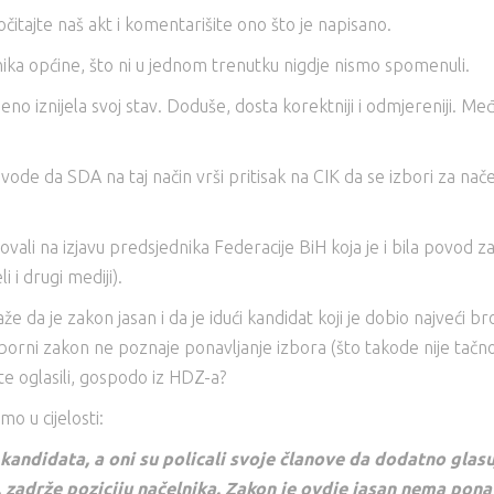
čitajte naš akt i komentarišite ono što je napisano.
lnika općine, što ni u jednom trenutku nigdje nismo spomenuli.
o iznijela svoj stav. Doduše, dosta korektniji i odmjereniji. Među
navode da SDA na taj način vrši pritisak na CIK da se izbori za na
govali na izjavu predsjednika Federacije BiH koja je i bila povod 
 i drugi mediji).
e da je zakon jasan i da je idući kandidat koji je dobio najveći br
zborni zakon ne poznaje ponavljanje izbora (što takode nije tač
te oglasili, gospodo iz HDZ-a?
o u cijelosti:
 kandidata, a oni su policali svoje članove da dodatno glas
, zadrže poziciju načelnika. Zakon je ovdje jasan nema ponav