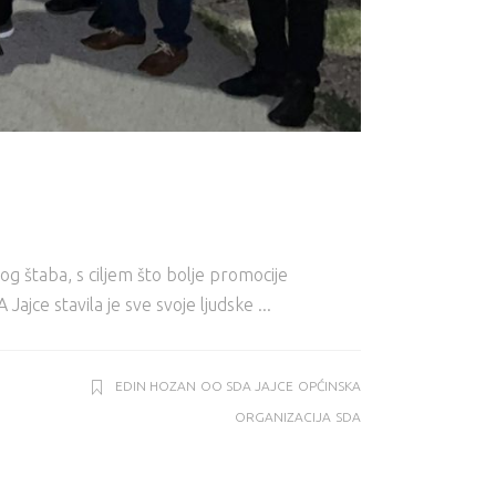
g štaba, s ciljem što bolje promocije
 Jajce stavila je sve svoje ljudske
EDIN HOZAN
OO SDA JAJCE
OPĆINSKA
ORGANIZACIJA
SDA