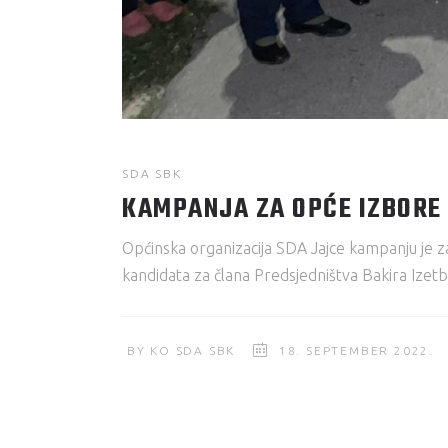
SDA SBK
KAMPANJA ZA OPĆE IZBORE 
Općinska organizacija SDA Jajce kampanju je z
kandidata za člana Predsjedništva Bakira Izetbe
BY
KO SDA SBK
18. SEPTEMBER 2022.