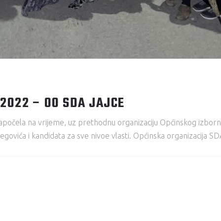
2022 – OO SDA JAJCE
apočela na vrijeme, uz prethodnu organizaciju Općinskog izborno
govića i kandidata za sve nivoe vlasti. Općinska organizacija SDA