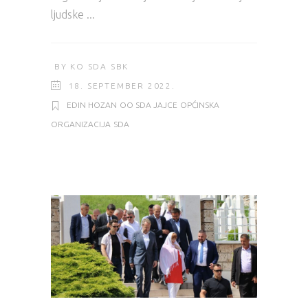
ljudske
BY
KO SDA SBK
18. SEPTEMBER 2022.
EDIN HOZAN
OO SDA JAJCE
OPĆINSKA
ORGANIZACIJA
SDA