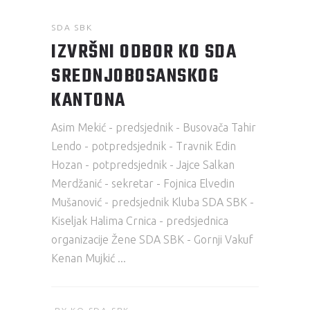
SDA SBK
IZVRŠNI ODBOR KO SDA
SREDNJOBOSANSKOG
KANTONA
Asim Mekić - predsjednik - Busovača Tahir
Lendo - potpredsjednik - Travnik Edin
Hozan - potpredsjednik - Jajce Salkan
Merdžanić - sekretar - Fojnica Elvedin
Mušanović - predsjednik Kluba SDA SBK -
Kiseljak Halima Crnica - predsjednica
organizacije Žene SDA SBK - Gornji Vakuf
Kenan Mujkić