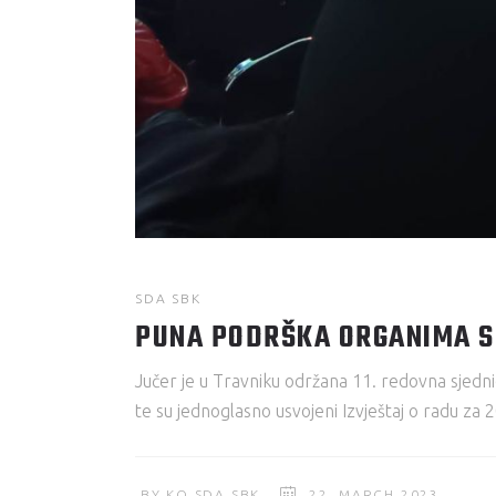
SDA SBK
PUNA PODRŠKA ORGANIMA S
Jučer je u Travniku održana 11. redovna sjedni
te su jednoglasno usvojeni Izvještaj o radu za
BY
KO SDA SBK
22. MARCH 2023.