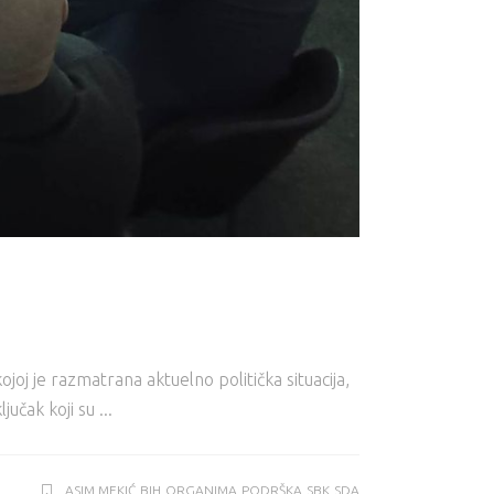
j je razmatrana aktuelno politička situacija,
jučak koji su
ASIM MEKIĆ
BIH
ORGANIMA
PODRŠKA
SBK
SDA