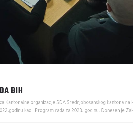
DA BIH
ca Kantonalne organizacije SDA Srednjobosanskog kantona na kojo
 2022.godinu kao i Program rada za 2023. godinu. Donesen je Zakl