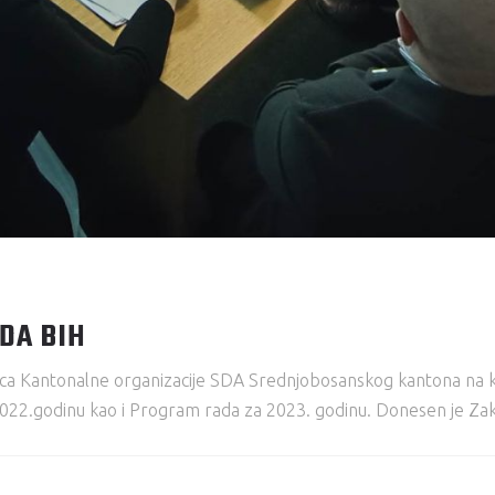
DA BIH
ca Kantonalne organizacije SDA Srednjobosanskog kantona na kojo
 2022.godinu kao i Program rada za 2023. godinu. Donesen je Zakl