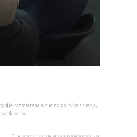
j je razmatrana aktuelno politička situacija,
jučak koji su
ASIM MEKIĆ
BIH
ORGANIMA
PODRŠKA
SBK
SDA