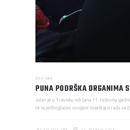
SDA SBK
PUNA PODRŠKA ORGANIMA S
Jučer je u Travniku održana 11. redovna sjedni
te su jednoglasno usvojeni Izvještaj o radu za
BY
KO SDA SBK
22. MARCH 2023.