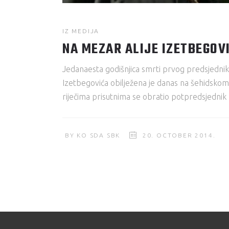
IZ MEDIJA
NA MEZAR ALIJE IZETBEGOVI
Jedanaesta godišnjica smrti prvog predsjednik
Izetbegovića obilježena je danas na šehidskom
riječima prisutnima se obratio potpredsjednik
BY
KO SDA SBK
20. OCTOBER 2014.