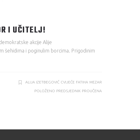
R I UČITELJ!
emokratske akcije Alije
im šehidima i poginulim borcima. Prigodinim
ALIJA IZETBEGOVIĆ
CVIJEĆE
FATIHA
MEZAR
POLOŽENO
PREDSJEDNIK
PROUČENA