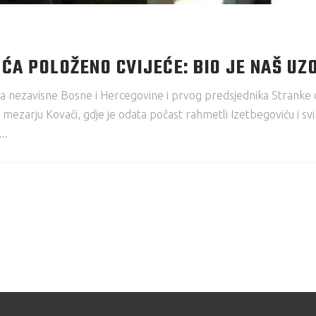
ĆA POLOŽENO CVIJEĆE: BIO JE NAŠ UZO
a nezavisne Bosne i Hercegovine i prvog predsjednika Stranke d
 mezarju Kovači, gdje je odata počast rahmetli Izetbegoviću i sv