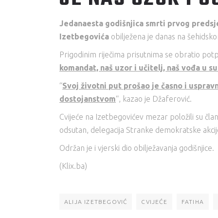
J
edanaesta godišnjica smrti prvog predsj
Izetbegovića
obilježena je danas na šehidsko
Prigodinim riječima prisutnima se obratio po
komandat, naš uzor i učitelj, naš vođa u
“
Svoj životni put prošao je časno i usprav
dostojanstvom
“, kazao je Džaferović.
Cvijeće na Izetbegovićev mezar položili su čla
odsutan, delegacija Stranke demokratske akcij
Održan je i vjerski dio obilježavanja godišnjice.
(Klix.ba)
ALIJA IZETBEGOVIĆ
CVIJEĆE
FATIHA