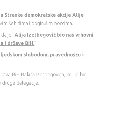
a Stranke demokratske akcije Alije
svim šehidima i poginulim borcima.
 da je “
Alija Izetbegović bio naš vrhovni
 i države BiH.
”
 za ljudskom slobodom, pravednošću i
tva BiH Bakira Izetbegovića, koji je bio
 druge delegacije.