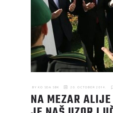
BY
KO SDA SBK
20. OCTOBER 2014.
NA MEZAR ALIJE
JE NAŠ UZOR I U