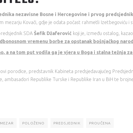
ednika nezavisne Bosne i Hercegovine i prvog predsjednik
m mezarju Kovači, gdje je odata počast rahmetli Izetbegoviću i 
tpredsjednik SDA
Šefik Džaferović
koji je, između ostalog, kazao
 sudbonosnom vremenu borbe za opstanak bošnjačkog naroda
no, a na tom put vodila ga je vjera u Boga i stalna težnja
novi porodice, predstavnik Kabineta predsjedavajućeg Predsjedniš
e, ambasadori Republike Turske i Republike Iran u BiH te brojne
MEZAR
POLOŽENO
PREDSJEDNIK
PROUČENA