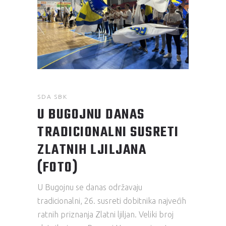
SDA SBK
U BUGOJNU DANAS
TRADICIONALNI SUSRETI
ZLATNIH LJILJANA
(FOTO)
U Bugojnu se danas održavaju
tradicionalni, 26. susreti dobitnika najvećih
ratnih priznanja Zlatni ljiljan. Veliki broj