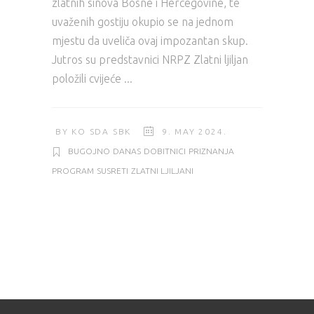
zlatnih sinova Bosne i Hercegovine, te
uvaženih gostiju okupio se na jednom
mjestu da uveliča ovaj impozantan skup.
Jutros su predstavnici NRPZ Zlatni ljiljan
položili cvijeće
BY
KO SDA SBK
9. MAY 2024.
BUGOJNO
DANAS
DOBITNICI
PRIZNANJA
PROGRAM
SUSRETI
ZLATNI LJILJANI