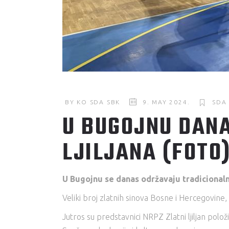
BY
KO SDA SBK
9. MAY 2024.
SDA
U BUGOJNU DANA
LJILJANA (FOTO
U Bugojnu se danas održavaju tradicionalni,
Veliki broj zlatnih sinova Bosne i Hercegovine
Jutros su predstavnici NRPZ Zlatni ljiljan polo