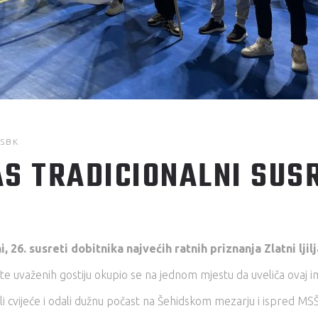
 SBK
S TRADICIONALNI SUSR
)
 26. susreti dobitnika najvećih ratnih priznanja Zlatni ljilj
, te uvaženih gostiju okupio se na jednom mjestu da uveliča ovaj
žili cvijeće i odali dužnu počast na Šehidskom mezarju i ispred MS