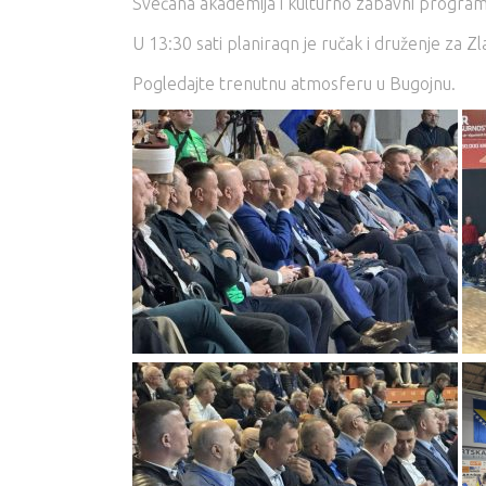
Svečana akademija i kulturno zabavni program
U 13:30 sati planiraqn je ručak i druženje za Zla
Pogledajte trenutnu atmosferu u Bugojnu.