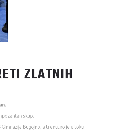
ETI ZLATNIH
an.
 impozantan skup.
Š Gimnazija Bugojno, a trenutno je u toku