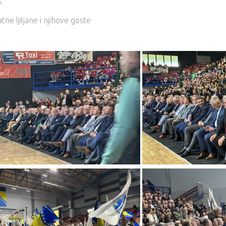
.
tne ljiljane i njihove goste