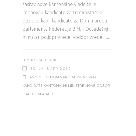
sastav nove kantonalne vlade te je
imenovao kandidate za tri ministarske
pozicije, kao i kandidate za Dom naroda
parlamenta Federacije BiH. - Dosadašnji
ministar poljoprivrede, vodoprivrede i
BY
KO SDA SBK
30. JANUARY 2019.
ASIM MEKIĆ
DOM NARODA
IMENOVAO
KANDIDATE
KANTONALNI
MINISTRE
NOVE
ODBOR
SDA SBK
VLADA SBK