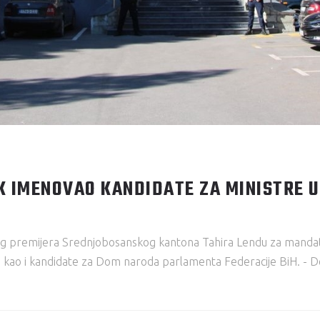
 IMENOVAO KANDIDATE ZA MINISTRE U 
g premijera Srednjobosanskog kantona Tahira Lendu za mandata
e, kao i kandidate za Dom naroda parlamenta Federacije BiH. - Do