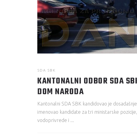
SDA SBK
KANTONALNI ODBOR SDA SBK
DOM NARODA
Kantonalni SDA SBK kandidovao je dosadašnje
imenovao kandidate za tri ministarske pozicij
vodoprivrede i