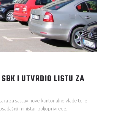
SBK I UTVRDIO LISTU ZA
ra za sastav nove kantonalne vlade te je
sadašnji ministar poljoprivrede,