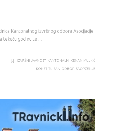
dnica Kantonalnog izvršnog odbora Asocijacije
a tekuću godinu te
IZVRŠNI
JAVNOST
KANTONALNI
KENAN MUJKIĆ
KONSTITUISAN
ODBOR
SAOPĆENJE