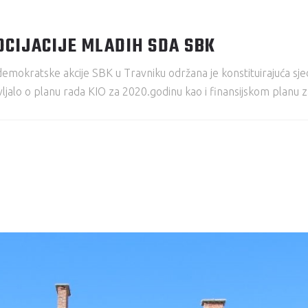
OCIJACIJE MLADIH SDA SBK
mokratske akcije SBK u Travniku održana je konstituirajuća sje
alo o planu rada KIO za 2020.godinu kao i finansijskom planu z