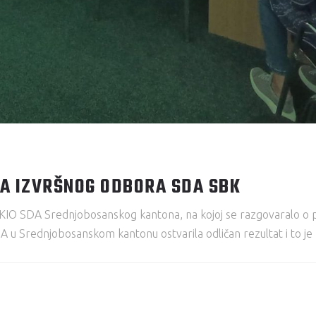
A IZVRŠNOG ODBORA SDA SBK
 KIO SDA Srednjobosanskog kantona, na kojoj se razgovaralo o 
DA u Srednjobosanskom kantonu ostvarila odličan rezultat i to je