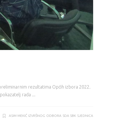
preliminarnim rezultatima Općih izbora 2022.
 pokazatelj rada
ASIM MEKIĆ
IZVRŠNOG
ODBORA
SDA SBK
SJEDNICA