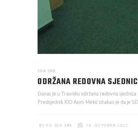
SDA SBK
ODRŽANA REDOVNA SJEDNIC
Danas je u Travniku održana redovna sjednica
Predsjednik KIO Asim Mekić istakao je da je S
BY
KO SDA SBK
18. OCTOBER 2022.