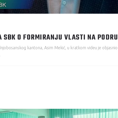
A SBK O FORMIRANJU VLASTI NA PODR
jobosanskog kantona, Asim Mekić, u kratkom videu je objasnio a