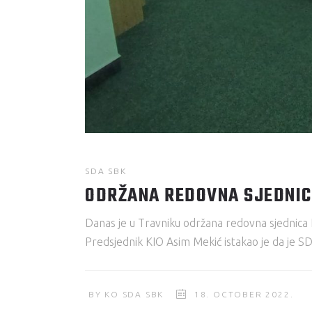
SDA SBK
ODRŽANA REDOVNA SJEDNIC
Danas je u Travniku održana redovna sjednica
Predsjednik KIO Asim Mekić istakao je da je S
BY
KO SDA SBK
18. OCTOBER 2022.