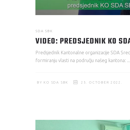
SDA SBK
VIDEO: PREDSJEDNIK KO SD
Predsjednik Kantonalne organizacije SDA Sredn
formiranju vlasti na području našeg kantona:
BY
KO SDA SBK
25. OCTOBER 2022.