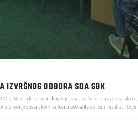
A IZVRŠNOG ODBORA SDA SBK
 KIO SDA Srednjobosanskog kantona, na kojoj se razgovaralo o 
DA u Srednjobosanskom kantonu ostvarila odličan rezultat i to je