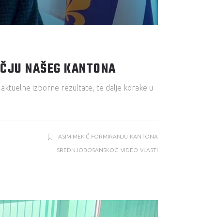
UČJU NAŠEG KANTONA
ktuelne izborne rezultate, te dalje korake u
ASIM MEKIĆ
FORMIRANJU
KANTONA
SREDNJOBOSANSKOG
VIDEO
VLASTI