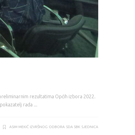
preliminarnim rezultatima Općih izbora 2022.
 pokazatelj rada
ASIM MEKIĆ
IZVRŠNOG
ODBORA
SDA SBK
SJEDNICA