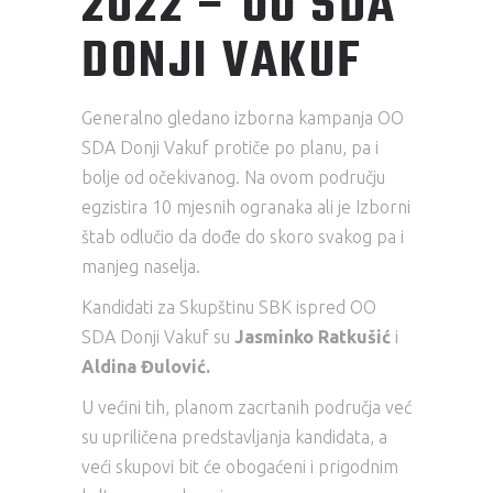
2022 – OO SDA
DONJI VAKUF
Generalno gledano izborna kampanja OO
SDA Donji Vakuf protiče po planu, pa i
bolje od očekivanog. Na ovom području
egzistira 10 mjesnih ogranaka ali je Izborni
štab odlučio da dođe do skoro svakog pa i
manjeg naselja.
Kandidati za Skupštinu SBK ispred OO
SDA Donji Vakuf su
Jasminko Ratkušić
i
Aldina Đulović.
U većini tih, planom zacrtanih područja već
su upriličena predstavljanja kandidata, a
veći skupovi bit će obogaćeni i prigodnim