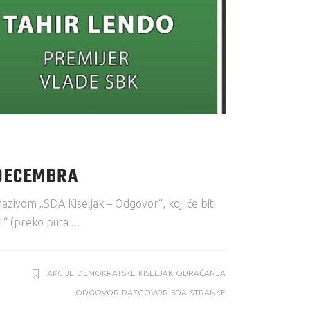
 DECEMBRA
zivom „SDA Kiseljak – Odgovor“, koji će biti
 1“ (preko puta
AKCIJE
DEMOKRATSKE
KISELJAK
OBRAĆANJA
ODGOVOR
RAZGOVOR
SDA
STRANKE