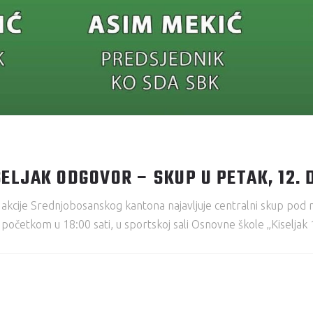
ELJAK ODGOVOR – SKUP U PETAK, 12.
kcije Srednjobosanskog kantona najavljuje centralni skup pod na
početkom u 18:00 sati, u sportskoj sali Osnovne škole „Kiseljak