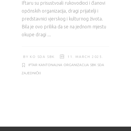
Iftaru su prisustvoali rukovodioci i članovi
općinskih organizacija, dragi prijatelji i
predstavnici vjerskog i kulturnog života.
Bila je ovo prilika da se na jednom mjestu
okupe dragi
BY
KO SDA SBK
11. MARCH 2025.
IFTAR
KANTONALNA
ORGANIZACIJA
SBK
SDA
ZAJEDNIČKI